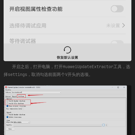
开启之后，打开电脑，打开HuaweiUpdateExtractor工具，选
择settings，取消勾选前面两个V开头的选项。