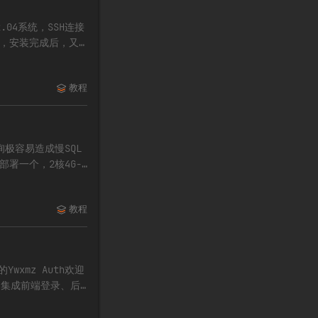
.04系统，SSH连接
ut，安装完成后，又
教程
询极容易造成慢SQL
部署一个，2核4G-
教程
xmz Auth欢迎
录平台，集成前端登录、后