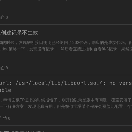
0
.1创建记录不生效
NS的时候，发现解析接口明明已经返回了202代码，响应的是成功代码。但
tdog策略一下，发现没有记录！ 然后看直接进控制台看DNS记录，果然
信息Import task al
0
rl: /usr/local/lib/libcurl.so.4: no vers
able
，申请面板IP证书的时候报错了，刚开始以为是版本有问题，覆盖安装
获取了一下解决方案，发现还真有用，但是貌似宝塔某个程序会覆盖此配置，
用此方法继续解决。 解决方案
0