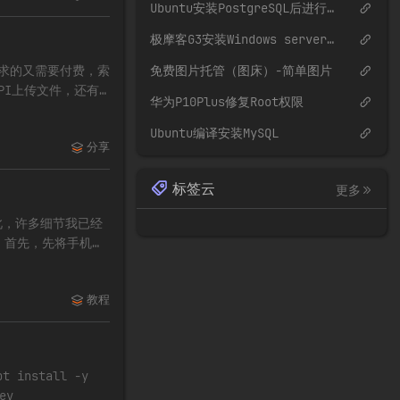
Ubuntu安装PostgreSQL后进行基本配置
极摩客G3安装Windows server 2022网卡驱动
求的又需要付费，索
免费图片托管（图床）-简单图片
PI上传文件，还有
华为P10Plus修复Root权限
Ubuntu编译安装MySQL
分享
标签云
更多
因此，许多细节我已经
 首先，先将手机连
教程
nstall -y
ev