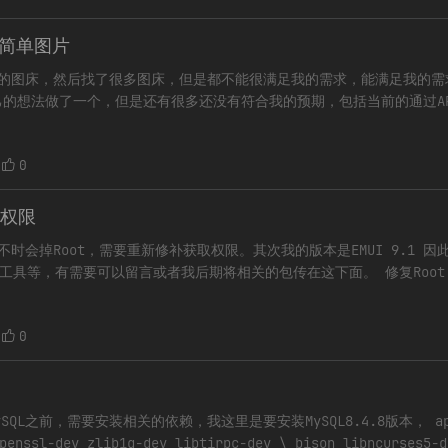
简单图片
管的图床，然后找了很多图床，但是都不能很满足我的需求，能满足我的需
的想法做了一个，但是还有很多还没有符合我的预期，包括当前的通过A
开放。（更新：当前已经支持通过API上传文件） 介绍
0
t权限
时会掉Root，需要重新修补获取权限。其次我的版本是EMUI 9.1 
的工具等，有需要可以留言或者我后期将相关的包传在这下面。 修复Root
（怎么切换此处省略，异常简单）。 相信
0
QL之前，需要安装相关的依赖，我这里是要安装MySQL8.4.8版本， apt i
penssl-dev zlib1g-dev libtirpc-dev \ bison libncurses5-d