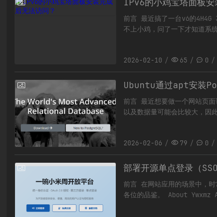
IPv6的小鸡宝塔面板
2026-02-10
前言 最近搞了一台v6的4H4G 
不上小鸡，问了一下才知道系统不
发现连接不上宝塔面板[/擦汗
2026-02-10
65
0
Ubuntu通过apt安装Po
2026-02-06
前言 最近想要做一个网站页面访
以及数据量可能会比较大，因此考
5M的一台Flexus应用服务
2026-02-06
79
0
部署开源单点登录（SSO）
2026-01-27
前言 在网站应用的场景中，时
各位的品鉴。 About Ywxmz
端管理、应用管理、第三方登