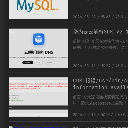
2026-03-22
63
0
华为云云解析SDK V2
2026-03-16
前情介绍 今天在对接华为云D
证书，始终域名校验失败。拿i
交DNS信息，发现报错400了，报错
2026-03-16
24
0
CURL报错/usr/bin/cu
2026-03-10
information avail
前言 今天宝塔面板安装完成后
错，因此从Deepseek上
好在如果再次报错，依旧可以使
2026-03-10
107
0