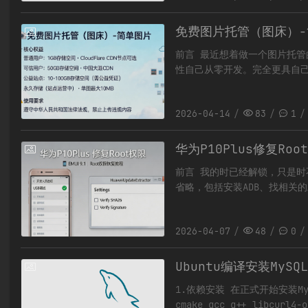
免费图片托管（图床）-
2026-04-14
前言 最近想着做一个图片托
性自己从零开发。完全更具自己
问题，因此API上传就还没有
2026-04-14
83
1
华为P10Plus修复Roo
2026-04-07
前言 我的时已经解锁，只是时不
省略，包括安装ADB、找相关
接电脑，切换到文件传输状态
2026-04-07
48
0
Ubuntu编译安装MySQL
2026-03-22
1.依赖安装 在正式开始安装MyS
cmake gcc g++ libcurl4-o