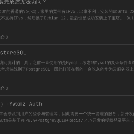
安装完成后无法访问？
30M的香港的V6小鸡，家里的宽带有IPv6，出事不利，安装的Ubuntu 22
支持IPv6，然后换了Debian 12，最后也是成功安装上了宝塔。 B
]，又在论坛中
0
stgreSQL
问统计的工具，之前一直使用的是Mysql，考虑到Mysql的复杂条件查
虑转战到了PostgreSQL，因此打算在我的一台吃灰的华为云服务器上
器L实例，应该跑起来应该没啥问
0
-Ywxmz Auth
常会涉及到用户的登录与管理等，因此需要一个统一管理的服务，新开发的Yw
 Auth是基于PHP8.4+PostgreSQL18+Redis7.4.7开发的授权登
录等板块