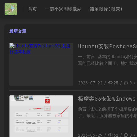
首页
一碗小米周镜像站
简单图片(图床)
最新文章
Ubuntu安装Postgr
2026-07-22
一、前言 基本的Ubuntu如何
写的已经比较全面了。地址我这里
2026-07-22
25
0
极摩客G3安装Windows
2026-06-29
前言 很久之前搞了个极摩客的G3
了。最近，服务器被家里的小
新搞一下，顺便记录一下解决过程
2026-06-29
32
0